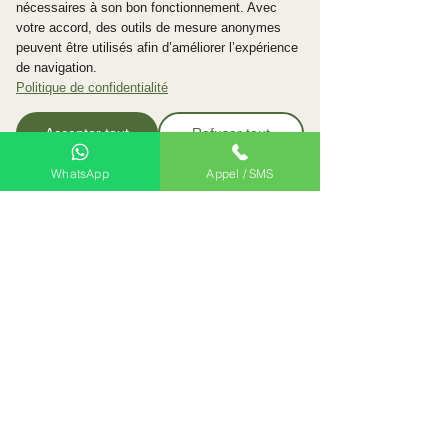
nécessaires à son bon fonctionnement. Avec
votre accord, des outils de mesure anonymes
📧 E-mail :
peuvent être utilisés afin d’améliorer l’expérience
de navigation.
lesmassagesdelaurent@gmail.com​
Politique de confidentialité
Accepter tout
Refuser tout
WhatsApp
Appel / SMS